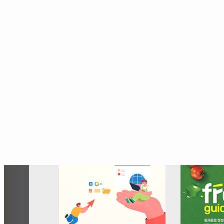
이우스 스타쉐프 특식전