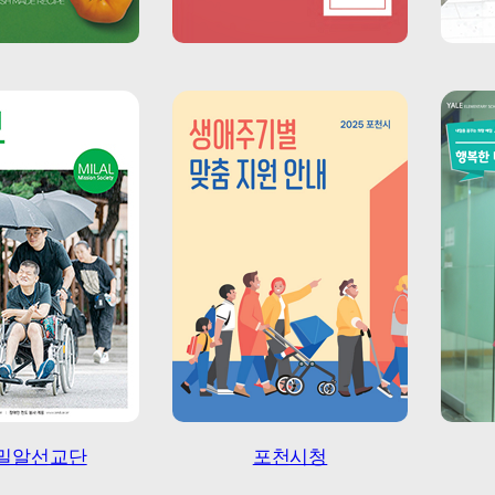
이우스
따뜻한 세상 만들기
밀알선교단
포천시청