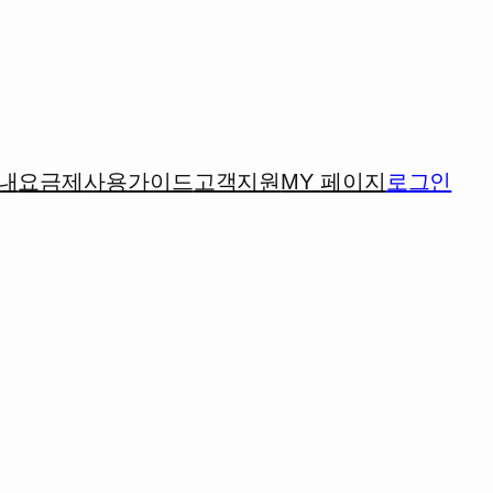
365일 24시간 온라인으로 PDF변환, 웹서비스까지
C, 모든 디바이스에서 공유 가능한 웹 URL과 큐알코드가
무료로 시작하기
내
요금제
사용가이드
고객지원
MY 페이지
로그인
Partners
k36524로 PDF변환을 실제 어떻게 활용하고 있는지 클릭해