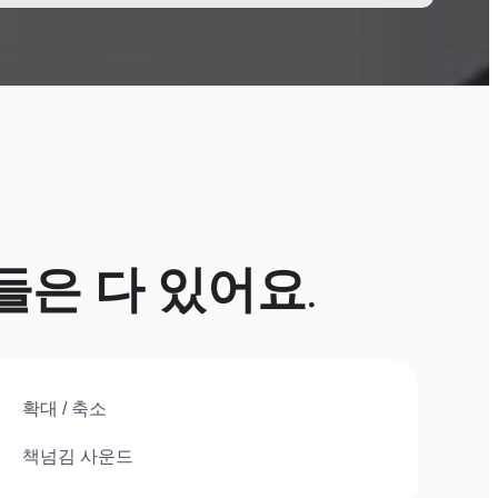
들은
다
있어요
.
확대 / 축소
책넘김 사운드