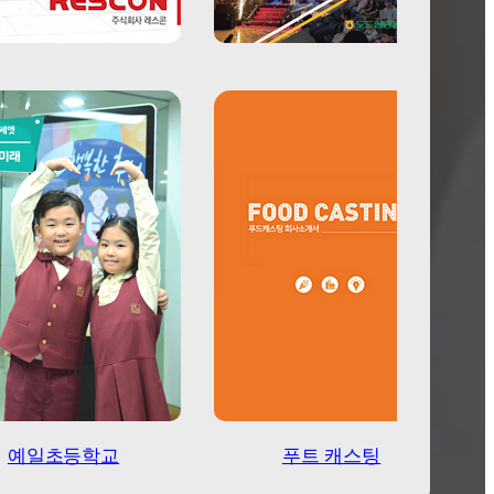
주식회사 레스콘
도드람
예일초등학교
푸트 캐스팅