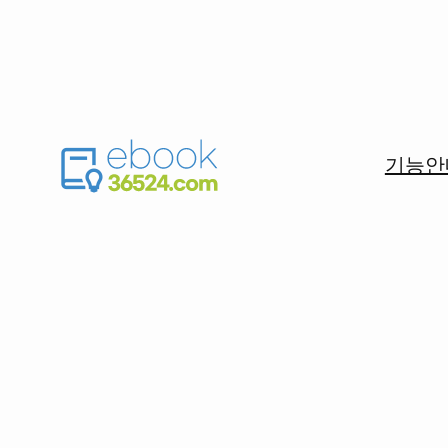
모바일, P
기능안
eboo