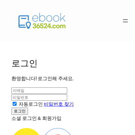
콘
텐
츠
로
바
로그인
로
가
환영합니다! 로그인해 주세요.
기
이
메
비
일
밀
자동로그인
비밀번호 찾기
번
로그인
호
소셜 로그인 & 회원가입